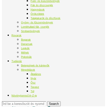
Futó- és kúszónövények
Fák és díszcserjék
Hagymások
Örökzöldek
Talajtakarók és díszfüvek
Gyógy- és fűszernövények
Lombhullató fák, cserjék
Szobanövények
Rovarok
Bogarak
Darazsak
Lepkék
Méhek
Poloskák
Tudástár
Betegségek és kártevők
Megoldások
Általános
Nyár
Ősz
Tavasz
Tél
Növénykereső A–Z-ig