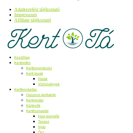
Adatkezelési tájékoztató
Impresszum
Affiliate tájékoztató
Kezdőlap
Kertépítés
Kertberendezés
Kerti tavak
Halak
Vízinövények
Kertfenntartás
Hasznos kertlakók
Kertmester
Kártevők
Kertésznaptár
Havi teendők
Tavasz
Nyár
Ősz