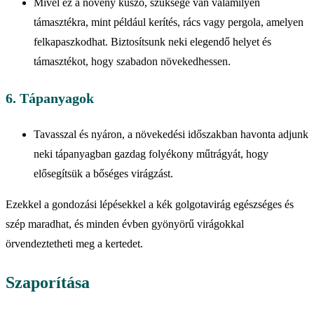
Mivel ez a növény kúszó, szüksége van valamilyen
támasztékra, mint például kerítés, rács vagy pergola, amelyen
felkapaszkodhat. Biztosítsunk neki elegendő helyet és
támasztékot, hogy szabadon növekedhessen.
6. Tápanyagok
Tavasszal és nyáron, a növekedési időszakban havonta adjunk
neki tápanyagban gazdag folyékony műtrágyát, hogy
elősegítsük a bőséges virágzást.
Ezekkel a gondozási lépésekkel a kék golgotavirág egészséges és
szép maradhat, és minden évben gyönyörű virágokkal
örvendeztetheti meg a kertedet.
Szaporítása