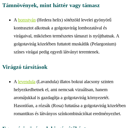
Támnövények, mint háttér vagy támasz
A
borostyán
(Hedera helix) sötétzöld levelei gyönyörű
kontrasztot alkotnak a golgotavirág lombozatával és
virágaival, miközben természetes támaszt is nyújthatnak. A
golgotavirág közelében futtatott muskátlik (Pelargonium)
színes virágai pedig egyedi látványt teremtenek.
Virágzó társítások
A
levendula
(Lavandula) illatos bokrai alacsony szinten
helyezkedhetnek el, ami nemcsak vizuálisan, hanem
aromájukkal is gazdagítja a golgotavirág környezetét.
Hasonlóan, a rózsák (Rosa) futtatása a golgotavirág közelében
romantikus és látványos színkombinációkat eredményezhet.