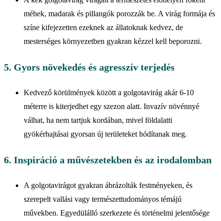
méhek, madarak és pillangók porozzák be. A virág formája és
színe kifejezetten ezeknek az állatoknak kedvez, de
mesterséges környezetben gyakran kézzel kell beporozni.
5. Gyors növekedés és agresszív terjedés
Kedvező körülmények között a golgotavirág akár 6-10
méterre is kiterjedhet egy szezon alatt. Invazív növénnyé
válhat, ha nem tartjuk kordában, mivel földalatti
gyökérhajtásai gyorsan új területeket hódítanak meg.
6. Inspiráció a művészetekben és az irodalomban
A golgotavirágot gyakran ábrázolták festményeken, és
szerepelt vallási vagy természettudományos témájú
művekben. Egyedülálló szerkezete és történelmi jelentősége