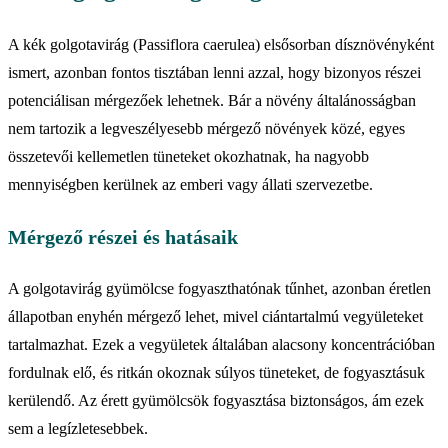
A kék golgotavirág (Passiflora caerulea) elsősorban dísznövényként
ismert, azonban fontos tisztában lenni azzal, hogy bizonyos részei
potenciálisan mérgezőek lehetnek. Bár a növény általánosságban
nem tartozik a legveszélyesebb mérgező növények közé, egyes
összetevői kellemetlen tüneteket okozhatnak, ha nagyobb
mennyiségben kerülnek az emberi vagy állati szervezetbe.
Mérgező részei és hatásaik
A golgotavirág gyümölcse fogyaszthatónak tűnhet, azonban éretlen
állapotban enyhén mérgező lehet, mivel ciántartalmú vegyületeket
tartalmazhat. Ezek a vegyületek általában alacsony koncentrációban
fordulnak elő, és ritkán okoznak súlyos tüneteket, de fogyasztásuk
kerülendő. Az érett gyümölcsök fogyasztása biztonságos, ám ezek
sem a legízletesebbek.