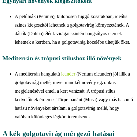
Egynyári növények kiegészítőként
A petúniák (Petunia), különösen függő kosarakban, ideális
színes kiegészítői lehetnek a golgotavirág környezetének. A
dáliák (Dahlia) élénk virágai szintén hangsúlyos elemek
lehetnek a kertben, ha a golgotavirág közelébe ültetjük őket.
Mediterrán és trópusi stílushoz illő növények
A mediterrán hangulatú
leander
(Nerium oleander) jól illik a
golgotavirág mellé, mivel mindkét növény egzotikus
megjelenésével emeli a kert varázsát. A trópusi stílus
kedvelőinek érdemes Törpe banánt (Musa) vagy más hasonló
hatású növényeket társítani a golgotavirág mellé, hogy
valóban különleges légkört teremtsenek.
A kék golgotavirág mérgező hatásai