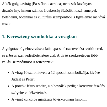
A kék golgotavirág (Passiflora caerulea) nemcsak látványos
dísznövény, hanem számos érdekesség fűződik hozzá, amelyek
történelmi, botanikai és kulturális szempontból is figyelemre méltóvá
teszik.
1. Keresztény szimbolika a virágban
A golgotavirág elnevezése a latin „passio” (szenvedés) szóból ered,
és a Jézus szenvedéstörténetére utal. A virág szerkezetében több
vallási szimbólumot is felfedeztek:
A virág 10 sziromlevele a 12 apostolt szimbolizálja, kivéve
Júdást és Pétert.
A porzók Jézus sebeire, a bibeszálak pedig a keresztre feszítés
szögeire emlékeztetnek.
A virág körkörös mintázata töviskoronára hasonlít.