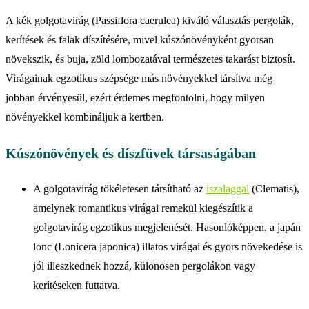
A kék golgotavirág (Passiflora caerulea) kiváló választás pergolák,
kerítések és falak díszítésére, mivel kúszónövényként gyorsan
növekszik, és buja, zöld lombozatával természetes takarást biztosít.
Virágainak egzotikus szépsége más növényekkel társítva még
jobban érvényesül, ezért érdemes megfontolni, hogy milyen
növényekkel kombináljuk a kertben.
Kúszónövények és díszfüvek társaságában
A golgotavirág tökéletesen társítható az
iszalaggal
(Clematis),
amelynek romantikus virágai remekül kiegészítik a
golgotavirág egzotikus megjelenését. Hasonlóképpen, a japán
lonc (Lonicera japonica) illatos virágai és gyors növekedése is
jól illeszkednek hozzá, különösen pergolákon vagy
kerítéseken futtatva.