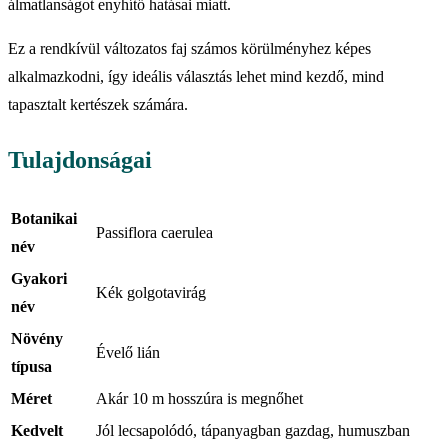
álmatlanságot enyhítő hatásai miatt.
Ez a rendkívül változatos faj számos körülményhez képes
alkalmazkodni, így ideális választás lehet mind kezdő, mind
tapasztalt kertészek számára.
Tulajdonságai
Botanikai
Passiflora caerulea
név
Gyakori
Kék golgotavirág
név
Növény
Évelő lián
típusa
Méret
Akár 10 m hosszúra is megnőhet
Kedvelt
Jól lecsapolódó, tápanyagban gazdag, humuszban