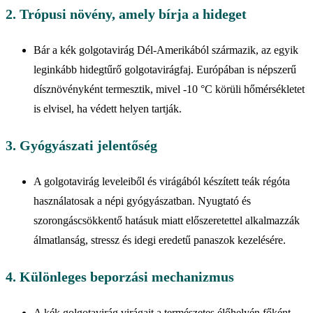
2. Trópusi növény, amely bírja a hideget
Bár a kék golgotavirág Dél-Amerikából származik, az egyik
leginkább hidegtűrő golgotavirágfaj. Európában is népszerű
dísznövényként termesztik, mivel -10 °C körüli hőmérsékletet
is elvisel, ha védett helyen tartják.
3. Gyógyászati jelentőség
A golgotavirág leveleiből és virágából készített teák régóta
használatosak a népi gyógyászatban. Nyugtató és
szorongáscsökkentő hatásuk miatt előszeretettel alkalmazzák
álmatlanság, stressz és idegi eredetű panaszok kezelésére.
4. Különleges beporzási mechanizmus
A kék golgotavirág virágait a természetes élőhelyén főként