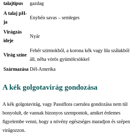
talajtípus
gazdag
A talaj pH-
Enyhén savas – semleges
ja
Virágzás
Nyár
ideje
Fehér szirmokból, a korona kék vagy lila szálakból
Virág színe
áll, néha vörös gyümölcsökkel
Származása
Dél-Amerika
A kék golgotavirág gondozása
A kék golgotavirág, vagy Passiflora caerulea gondozása nem túl
bonyolult, de vannak bizonyos szempontok, amiket érdemes
figyelembe venni, hogy a növény egészséges maradjon és szépen
virágozzon.