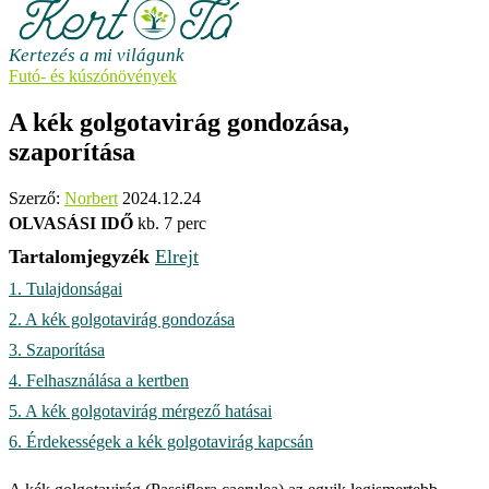
Kertezés a mi világunk
Futó- és kúszónövények
A kék golgotavirág gondozása,
szaporítása
Szerző:
Norbert
2024.12.24
OLVASÁSI IDŐ
kb. 7 perc
Tartalomjegyzék
Elrejt
1.
Tulajdonságai
2.
A kék golgotavirág gondozása
3.
Szaporítása
4.
Felhasználása a kertben
5.
A kék golgotavirág mérgező hatásai
6.
Érdekességek a kék golgotavirág kapcsán