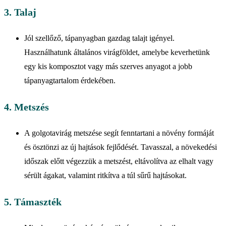
3. Talaj
Jól szellőző, tápanyagban gazdag talajt igényel.
Használhatunk általános virágföldet, amelybe keverhetünk
egy kis komposztot vagy más szerves anyagot a jobb
tápanyagtartalom érdekében.
4. Metszés
A golgotavirág metszése segít fenntartani a növény formáját
és ösztönzi az új hajtások fejlődését. Tavasszal, a növekedési
időszak előtt végezzük a metszést, eltávolítva az elhalt vagy
sérült ágakat, valamint ritkítva a túl sűrű hajtásokat.
5. Támaszték