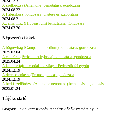
2024.12.31
A szellőrózsa (Anemone) bemutatása, gondozása
2024.08.22
A Hibiszkusz gondozása, ültetése és szaporítása
2024.08.21
Az amarillisz (Hippeastrum) bemutatása, gondozása
2024.03.20
Népszerű cikkek
A bögrevirág (Campanula medium) bemutatása, gondozása
2025.03.04
A cinerária (Pericallis x hybrida) bemutatása, gondozása
2025.04.24
A kaktusz fajták csodálatos világa: Fedezzük fel együtt
2024.12.19
A deres csenkesz (Festuca glauca) gondozása
2024.12.19
A berki szellőrózsa (Anemone nemorosa) bemutatása, gondozása
2025.01.24
Tájékoztató
Blogoldalunk a kertészkedés iránt érdeklődők számára nyújt