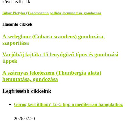
következő cikk
Bíbor Pletyka (Tradescantia pallida) bemutatása, gondozása
Hasonló cikkek
A serleglonc (Cobaea scandens) gondozása,
szaporítása
Varjúháj fajták: 15 lenyűgöző típus és gondozási
tippek
A szárnyas feketeszem (Thunbergia alata)
bemutatása, gondozása
Legfrissebb cikkeink
Görög kert itthon? 12+5 tipp a mediterrán hangulathoz
2026.07.20