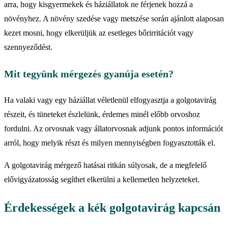
arra, hogy kisgyermekek és háziállatok ne férjenek hozzá a
növényhez. A növény szedése vagy metszése során ajánlott alaposan
kezet mosni, hogy elkerüljük az esetleges bőrirritációt vagy
szennyeződést.
Mit tegyünk mérgezés gyanúja esetén?
Ha valaki vagy egy háziállat véletlenül elfogyasztja a golgotavirág
részeit, és tüneteket észlelünk, érdemes minél előbb orvoshoz
fordulni. Az orvosnak vagy állatorvosnak adjunk pontos információt
arról, hogy melyik részt és milyen mennyiségben fogyasztották el.
A golgotavirág mérgező hatásai ritkán súlyosak, de a megfelelő
elővigyázatosság segíthet elkerülni a kellemetlen helyzeteket.
Érdekességek a kék golgotavirág kapcsán