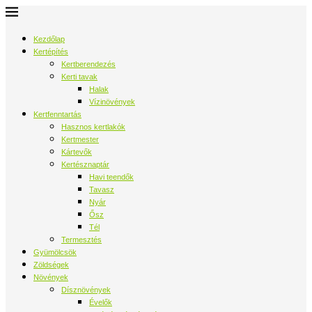
Kezdőlap
Kertépítés
Kertberendezés
Kerti tavak
Halak
Vízinövények
Kertfenntartás
Hasznos kertlakók
Kertmester
Kártevők
Kertésznaptár
Havi teendők
Tavasz
Nyár
Ősz
Tél
Termesztés
Gyümölcsök
Zöldségek
Növények
Dísznövények
Évelők