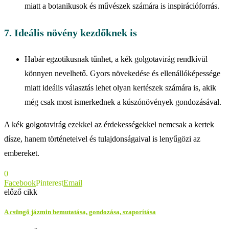
miatt a botanikusok és művészek számára is inspirációforrás.
7. Ideális növény kezdőknek is
Habár egzotikusnak tűnhet, a kék golgotavirág rendkívül
könnyen nevelhető. Gyors növekedése és ellenállóképessége
miatt ideális választás lehet olyan kertészek számára is, akik
még csak most ismerkednek a kúszónövények gondozásával.
A kék golgotavirág ezekkel az érdekességekkel nemcsak a kertek
dísze, hanem történeteivel és tulajdonságaival is lenyűgözi az
embereket.
0
Facebook
Pinterest
Email
előző cikk
A csüngő jázmin bemutatása, gondozása, szaporítása