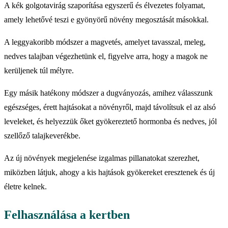
A kék golgotavirág szaporítása egyszerű és élvezetes folyamat,
amely lehetővé teszi e gyönyörű növény megosztását másokkal.
A leggyakoribb módszer a magvetés, amelyet tavasszal, meleg,
nedves talajban végezhetünk el, figyelve arra, hogy a magok ne
kerüljenek túl mélyre.
Egy másik hatékony módszer a dugványozás, amihez válasszunk
egészséges, érett hajtásokat a növényről, majd távolítsuk el az alsó
leveleket, és helyezzük őket gyökereztető hormonba és nedves, jól
szellőző talajkeverékbe.
Az új növények megjelenése izgalmas pillanatokat szerezhet,
miközben látjuk, ahogy a kis hajtások gyökereket eresztenek és új
életre kelnek.
Felhasználása a kertben