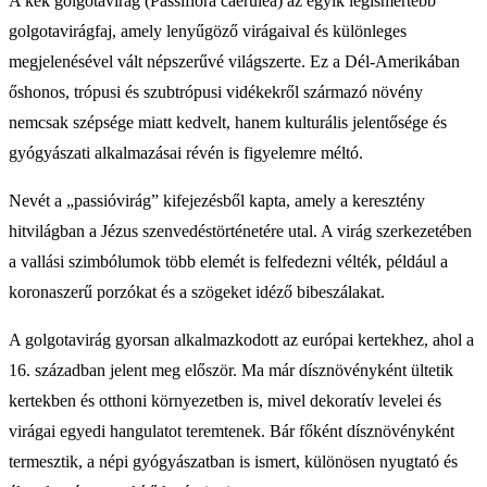
A kék golgotavirág (Passiflora caerulea) az egyik legismertebb
golgotavirágfaj, amely lenyűgöző virágaival és különleges
megjelenésével vált népszerűvé világszerte. Ez a Dél-Amerikában
őshonos, trópusi és szubtrópusi vidékekről származó növény
nemcsak szépsége miatt kedvelt, hanem kulturális jelentősége és
gyógyászati alkalmazásai révén is figyelemre méltó.
Nevét a „passióvirág” kifejezésből kapta, amely a keresztény
hitvilágban a Jézus szenvedéstörténetére utal. A virág szerkezetében
a vallási szimbólumok több elemét is felfedezni vélték, például a
koronaszerű porzókat és a szögeket idéző bibeszálakat.
A golgotavirág gyorsan alkalmazkodott az európai kertekhez, ahol a
16. században jelent meg először. Ma már dísznövényként ültetik
kertekben és otthoni környezetben is, mivel dekoratív levelei és
virágai egyedi hangulatot teremtenek. Bár főként dísznövényként
termesztik, a népi gyógyászatban is ismert, különösen nyugtató és