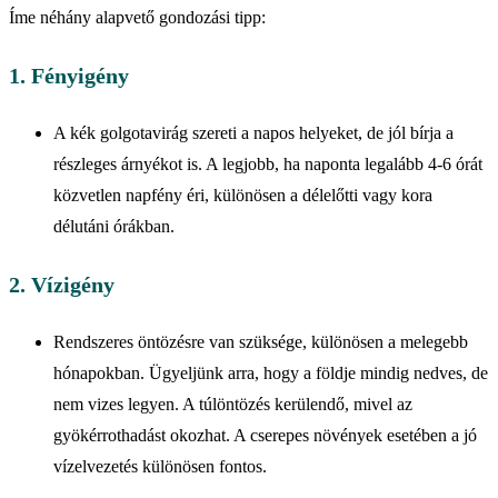
Íme néhány alapvető gondozási tipp:
1. Fényigény
A kék golgotavirág szereti a napos helyeket, de jól bírja a
részleges árnyékot is. A legjobb, ha naponta legalább 4-6 órát
közvetlen napfény éri, különösen a délelőtti vagy kora
délutáni órákban.
2. Vízigény
Rendszeres öntözésre van szüksége, különösen a melegebb
hónapokban. Ügyeljünk arra, hogy a földje mindig nedves, de
nem vizes legyen. A túlöntözés kerülendő, mivel az
gyökérrothadást okozhat. A cserepes növények esetében a jó
vízelvezetés különösen fontos.