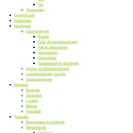
Tél
Termesztés
Gyümölcsök
Zöldségek
Növények
Dísznövények
Évelők
Futó- és kúszónövények
Fák és díszcserjék
Hagymások
Örökzöldek
Talajtakarók és díszfüvek
Gyógy- és fűszernövények
Lombhullató fák, cserjék
Szobanövények
Rovarok
Bogarak
Darazsak
Lepkék
Méhek
Poloskák
Tudástár
Betegségek és kártevők
Megoldások
Általános